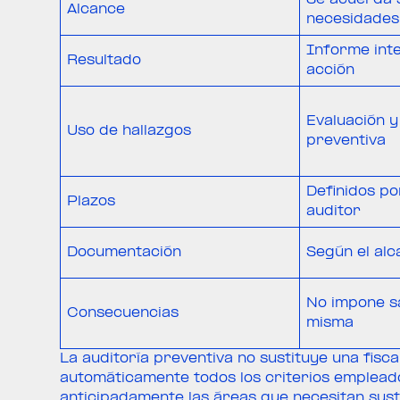
Alcance
necesidades
Informe inte
Resultado
acción
Evaluación y
Uso de hallazgos
preventiva
Definidos po
Plazos
auditor
Documentación
Según el alc
No impone sa
Consecuencias
misma
La auditoría preventiva no sustituye una fisc
automáticamente todos los criterios empleados
anticipadamente las áreas que necesitan sust