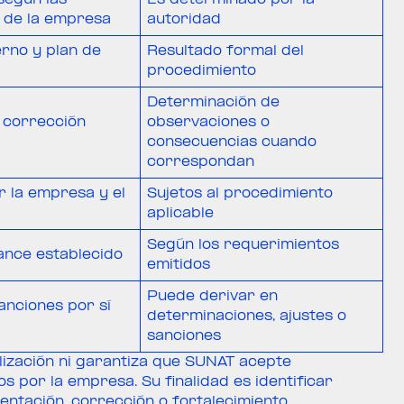
 de la empresa
autoridad
rno y plan de
Resultado formal del
procedimiento
Determinación de
 corrección
observaciones o
consecuencias cuando
correspondan
r la empresa y el
Sujetos al procedimiento
aplicable
Según los requerimientos
ance establecido
emitidos
Puede derivar en
nciones por sí
determinaciones, ajustes o
sanciones
alización ni garantiza que SUNAT acepte
 por la empresa. Su finalidad es identificar
entación, corrección o fortalecimiento.