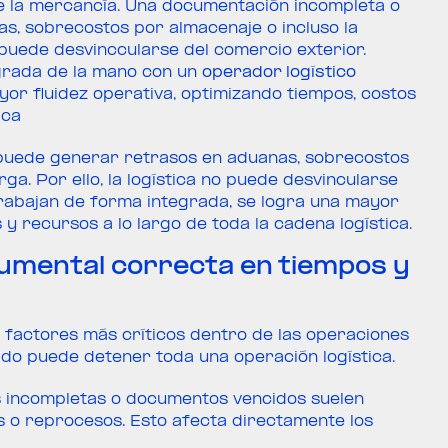
de la mercancía. Una documentación incompleta o
s, sobrecostos por almacenaje o incluso la
no puede desvinccularse del comercio exterior.
grada de la mano con un
operador logístico
or fluidez operativa, optimizando tiempos, costos
ica
puede generar retrasos en aduanas, sobrecostos
rga. Por ello, la logística no puede desvincularse
rabajan de forma integrada, se logra una mayor
 y recursos a lo largo de toda la cadena logística.
umental correcta en tiempos y
 factores más críticos dentro de las operaciones
do puede detener toda una operación logística.
s incompletas o documentos vencidos suelen
as o reprocesos. Esto afecta directamente los